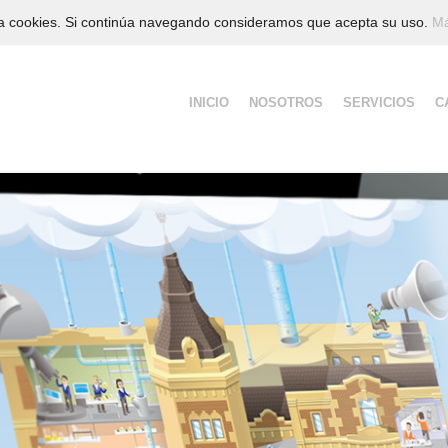
iza cookies. Si continúa navegando consideramos que acepta su uso.
Má
Saltar
INICIO
NOSOTROS
SERVICIOS
C
al
contenido