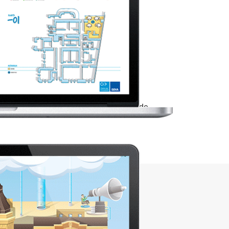
el concurso ‘Plus and Play’.
en sus relaciones con otros empleados de