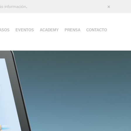
s información
.
Cerrar
ASOS
EVENTOS
ACADEMY
PRENSA
CONTACTO