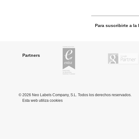
MADRID
Calle del Doctor Fourquet 20
(28012)
+34 91 528 32 28
Para suscribirte a la
Más información
Enisa Partner
Partners
© 2026 Neo Labels Company, S.L. Todos los derechos reservados.
Esta web utiliza cookies