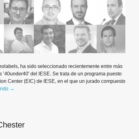
olabels, ha sido seleccionado recientemente entre más
s ’40under40′ del IESE. Se trata de un programa puesto
ion Center (EIC) de IESE, en el que un jurado compuesto
endo
Hugo Albornoz, seleccionado como uno de los ‘40under40’
→
Chester