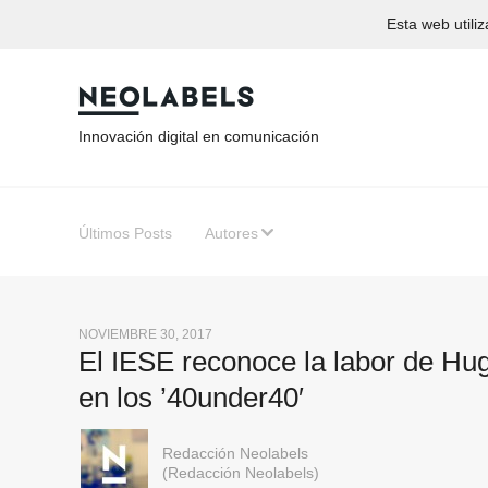
Esta web util
Innovación digital en comunicación
Últimos Posts
Autores
NOVIEMBRE 30, 2017
El IESE reconoce la labor de Hug
en los ’40under40′
Redacción Neolabels
(Redacción Neolabels)