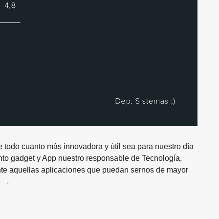
 todo cuanto más innovadora y útil sea para nuestro día
anto gadget y App nuestro responsable de Tecnología,
te aquellas aplicaciones que puedan sernos de mayor
o
La recomendación geek de la semana
→