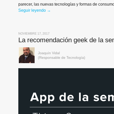
parecer, las nuevas tecnologías y formas de consumo
Seguir leyendo
En el futuro seguiremos viendo televi
→
NOVIEMBRE 17, 2017
La recomendación geek de la s
Joaquín Vidal
(Responsable de Tecnología)