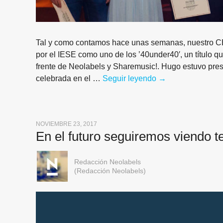
Tal y como contamos hace unas semanas, nuestro CE
por el IESE como uno de los ’40under40′, un título 
frente de Neolabels y Sharemusic!. Hugo estuvo pre
celebrada en el …
Seguir leyendo
El IESE reconoce 
→
NOVIEMBRE 23, 2017
En el futuro seguiremos viendo te
Redacción Neolabels
(Redacción Neolabels)