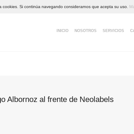
iza cookies. Si continúa navegando consideramos que acepta su uso.
Má
Saltar
INICIO
NOSOTROS
SERVICIOS
C
al
contenido
o Albornoz al frente de Neolabels