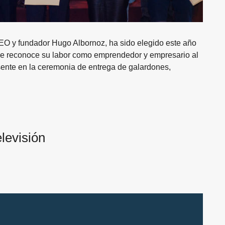
O y fundador Hugo Albornoz, ha sido elegido este año
que reconoce su labor como emprendedor y empresario al
sente en la ceremonia de entrega de galardones,
la labor de Hugo Albornoz al frente de Neolabels en los ’40und
levisión