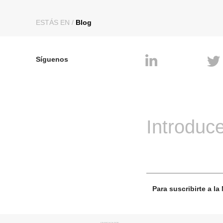
ESTÁS EN /
Blog
Síguenos
Introduce
Contacto
MADRID
Calle del Doctor Fourquet 20
(28012)
+34 91 528 32 28
Para suscribirte a la
Más información