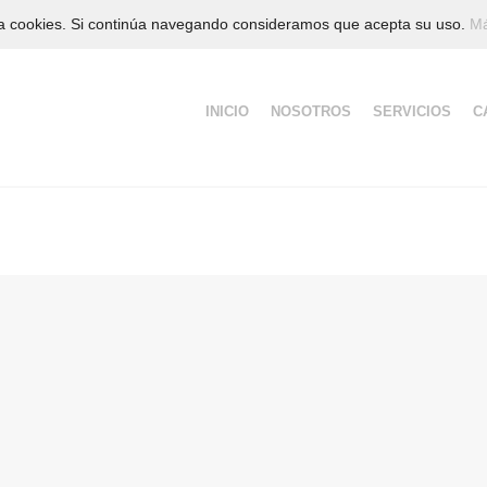
iza cookies. Si continúa navegando consideramos que acepta su uso.
Má
Saltar
INICIO
NOSOTROS
SERVICIOS
C
al
contenido