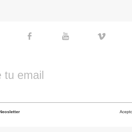
 tu email
 Neosletter
Acepto