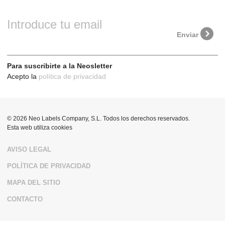
Introduce tu email
Enviar
Contacto
Para suscribirte a la Neosletter
Acepto la
política de privacidad
MADRID
Calle del Doctor Fourquet 20
(28012)
+34 91 528 32 28
Más información
© 2026 Neo Labels Company, S.L. Todos los derechos reservados.
Esta web utiliza cookies
AVISO LEGAL
POLÍTICA DE PRIVACIDAD
MAPA DEL SITIO
CONTACTO