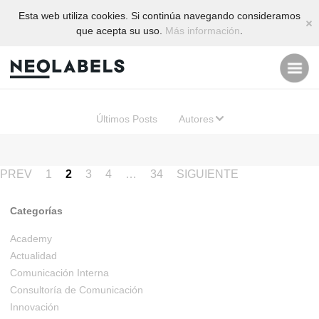
Esta web utiliza cookies. Si continúa navegando consideramos
C
que acepta su uso.
Más información
.
M
Últimos Posts
Autores
Navegación
PREV
1
2
3
4
…
34
SIGUIENTE
de
Categorías
entradas
Academy
Actualidad
Comunicación Interna
Consultoría de Comunicación
Innovación