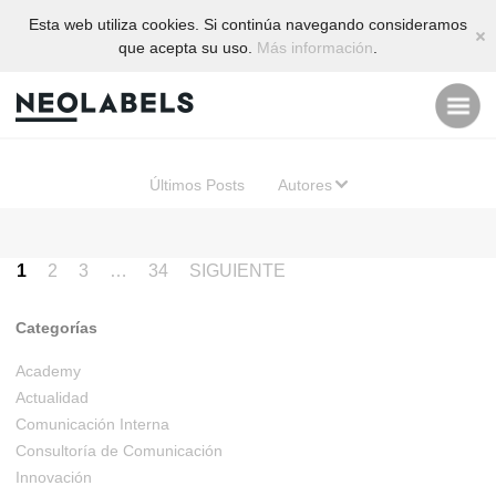
Esta web utiliza cookies. Si continúa navegando consideramos
C
que acepta su uso.
Más información
.
M
Últimos Posts
Autores
Navegación
1
2
3
…
34
SIGUIENTE
de
Categorías
entradas
Academy
Actualidad
Comunicación Interna
Consultoría de Comunicación
Innovación