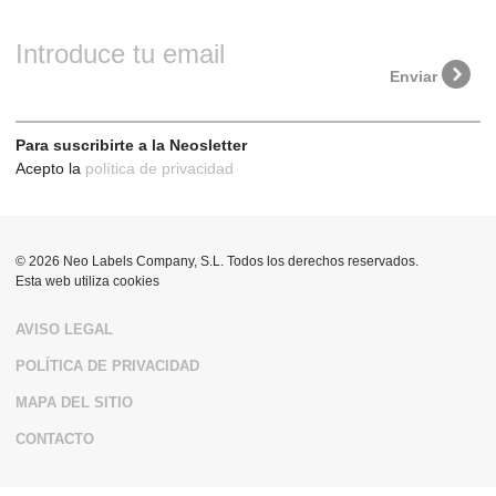
Introduce tu email
Enviar
Contacto
Para suscribirte a la Neosletter
Acepto la
política de privacidad
MADRID
Calle del Doctor Fourquet 20
(28012)
+34 91 528 32 28
Más información
© 2026 Neo Labels Company, S.L. Todos los derechos reservados.
Esta web utiliza cookies
AVISO LEGAL
POLÍTICA DE PRIVACIDAD
MAPA DEL SITIO
CONTACTO